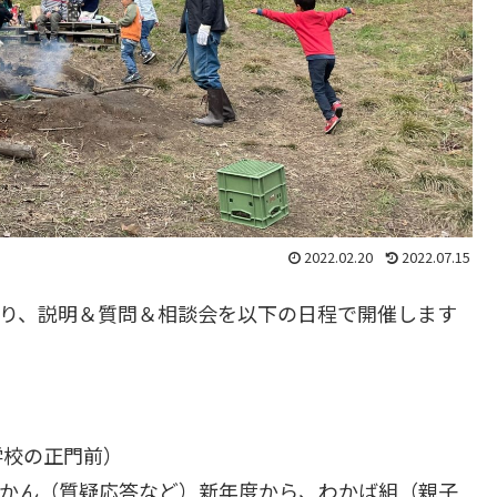
2022.02.20
2022.07.15
たり、説明＆質問＆相談会を以下の日程で開催します
学校の正門前）
対話のじかん（質疑応答など）新年度から、わかば組（親子