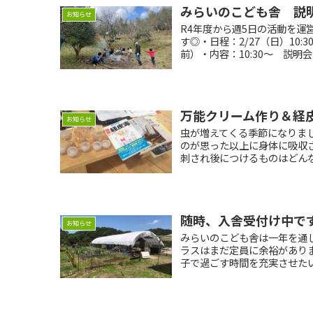
みらいのこども舎 説
お知らせ
R4年度から週5日の活動を
す◎・日程：2/27（日）10
前）・内容：10:30〜 説明会 / 1
万能クリーム作り＆経
お知らせ
虫が増えてくる季節になりま
のが思った以上に身体に吸収
刺され後につけるものはどんな
随時、入舎受付け中で
お知らせ
みらいのこども舎は一年を通
ラスはまだ定員に余裕がありま
子で過ごす時間を充実させたい方