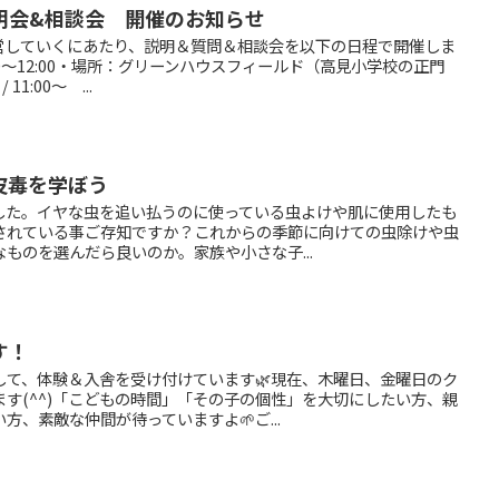
明会&相談会 開催のお知らせ
運営していくにあたり、説明＆質問＆相談会を以下の日程で開催しま
:30〜12:00・場所：グリーンハウスフィールド（高見小学校の正門
1:00〜 ...
皮毒を学ぼう
した。イヤな虫を追い払うのに使っている虫よけや肌に使用したも
されている事ご存知ですか？これからの季節に向けての虫除けや虫
ものを選んだら良いのか。家族や小さな子...
す！
して、体験＆入舎を受け付けています🌿現在、木曜日、金曜日のク
す(^^)「こどもの時間」「その子の個性」を大切にしたい方、親
、素敵な仲間が待っていますよ🌱ご...