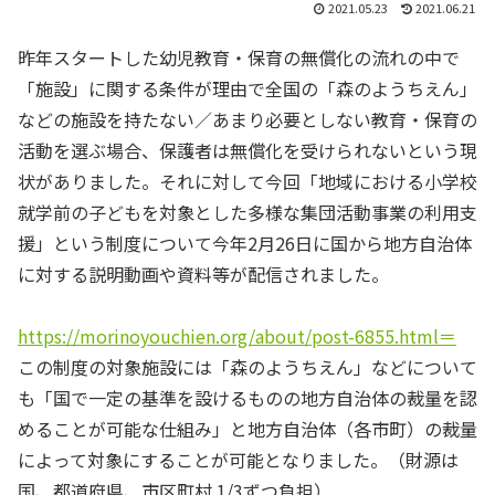
2021.05.23
2021.06.21
昨年スタートした幼児教育・保育の無償化の流れの中で
「施設」に関する条件が理由で全国の「森のようちえん」
などの施設を持たない／あまり必要としない教育・保育の
活動を選ぶ場合、保護者は無償化を受けられないという現
状がありました。それに対して今回「地域における小学校
就学前の子どもを対象とした多様な集団活動事業の利用支
援」という制度について今年2月26日に国から地方自治体
に対する説明動画や資料等が配信されました。
https://morinoyouchien.org/about/post-6855.html＝
この制度の対象施設には「森のようちえん」などについて
も「国で一定の基準を設けるものの地方自治体の裁量を認
めることが可能な仕組み」と地方自治体（各市町）の裁量
によって対象にすることが可能となりました。（財源は
国、都道府県、市区町村 1/3ずつ負担）