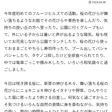
2024.04.08
今年度初めてのフルーツヒルズでの活動。桜の花びらが舞
い落ちるようなお庭でその花びらや景色を楽しんだり、気
持ちの良い丘の方へ登ったり。公園に行くグループもい
て、外にいる子からは暑いと声が出るような陽気。桜も咲
いてお花見しながら公園でランチしたり、桜の花びら使っ
ておままごとやちらし寿司作ったり、プール出してパシャ
パシャしたり、タケノコ探したけど全部食べられてたり、
中では電車ごっこや積み木したり、いろいろ和気藹々と過
ごしました。
今日は咲き誇る桜に、新芽の伸びる木々、舞い落ちる桜の
花びらにニョキニョキ伸びるイタドリや野草、ひんやりと
した風に思ったより刺さる日差し。何気なく過ごすからこ
そ気づけるいろんな自然の表情に身を委ねながら、気持ち
の良い、面白い時間を一人ひとりが、みんなが創っていけ