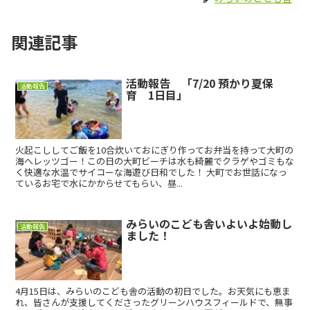
関連記事
活動報告 「7/20 預かり夏保
活動報告
育 1日目」
火起こししてご飯を10合炊いておにぎり作ってお弁当を持って大町の
海へレッツゴー！この日の大町ビーチは水も綺麗でクラゲやゴミもな
く快適な水温でサイコーな海遊び日和でした！ 大町でお世話になっ
ているお宅で水にかからせてもらい、昼...
みらいのこども舎いよいよ始動し
活動報告
ました！
4月15日は、みらいのこども舎の活動の初日でした。お天気にも恵ま
れ、皆さんが支援してくださったグリーンハウスフィールドで、無事