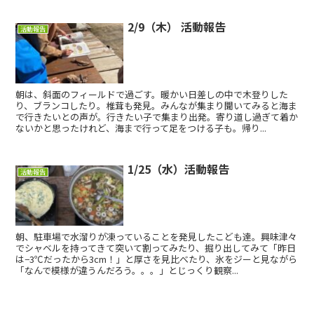
2/9（木） 活動報告
活動報告
朝は、斜面のフィールドで過ごす。暖かい日差しの中で木登りした
り、ブランコしたり。椎茸も発見。みんなが集まり聞いてみると海ま
で行きたいとの声が。行きたい子で集まり出発。寄り道し過ぎて着か
ないかと思ったけれど、海まで行って足をつける子も。帰り...
1/25（水）活動報告
活動報告
朝、駐車場で水溜りが凍っていることを発見したこども達。興味津々
でシャベルを持ってきて突いて割ってみたり、掘り出してみて「昨日
は−3℃だったから3cm！」と厚さを見比べたり、氷をジーと見ながら
「なんで模様が違うんだろう。。。」とじっくり観察...