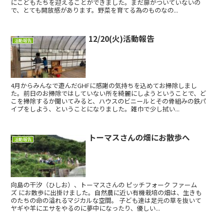
にこどもたちを迎えることができました。まだ扉がついていないの
で、とても開放感があります。野菜を育てる為のものなの...
12/20(火)活動報告
活動報告
4月からみんなで遊んだGHFに感謝の気持ちを込めてお掃除しまし
た。前日のお掃除ではしていない所を綺麗にしようということで、ど
こを掃除するか聞いてみると、ハウスのビニールとその骨組みの鉄パ
イプをしよう、ということになりました。雑巾で少し拭い...
トーマスさんの畑にお散歩へ
活動報告
向島の干汐（ひしお）、トーマスさんの ピッチフォーク ファーム
ズ にお散歩に出掛けました。自然農に近い有機栽培の畑は、生きも
のたちの命の溢れるマジカルな空間。 子ども達は足元の草を抜いて
ヤギや羊にエサをやるのに夢中になったり、優しい...