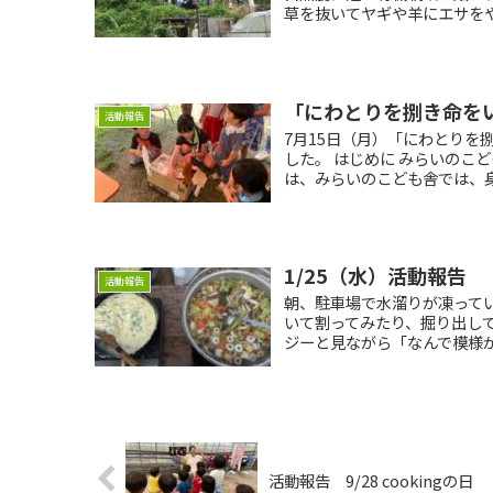
草を抜いてヤギや羊にエサをや
「にわとりを捌き命を
活動報告
7月15日（月）「にわとり
した。 はじめに みらいのこ
は、みらいのこども舎では、身の
1/25（水）活動報告
活動報告
朝、駐車場で水溜りが凍って
いて割ってみたり、掘り出して
ジーと見ながら「なんで模様が
活動報告 9/28 cookingの日