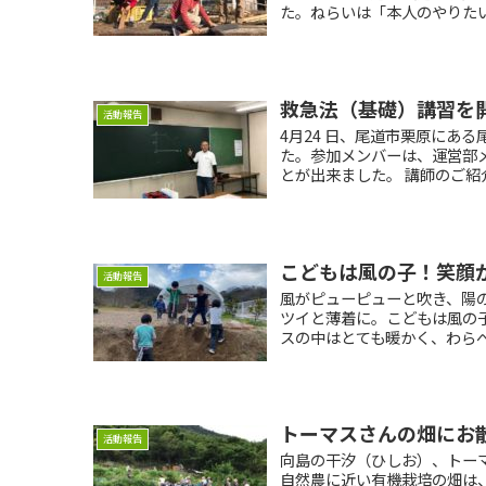
た。ねらいは「本人のやりたい
救急法（基礎）講習を
活動報告
4月24 日、尾道市栗原にあ
た。参加メンバーは、運営部
とが出来ました。 講師のご紹介
こどもは風の子！笑顔
活動報告
風がピューピューと吹き、陽
ツイと薄着に。こどもは風の
スの中はとても暖かく、わらべ
トーマスさんの畑にお
活動報告
向島の干汐（ひしお）、トーマ
自然農に近い有機栽培の畑は