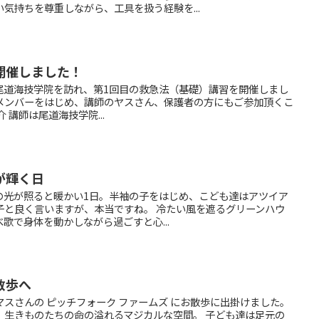
気持ちを尊重しながら、工具を扱う経験を...
開催しました！
る尾道海技学院を訪れ、第1回目の救急法（基礎）講習を開催しまし
メンバーをはじめ、講師のヤスさん、保護者の方にもご参加頂くこ
 講師は尾道海技学院...
が輝く日
の光が照ると暖かい1日。半袖の子をはじめ、こども達はアツイア
子と良く言いますが、本当ですね。 冷たい風を遮るグリーンハウ
歌で身体を動かしながら過ごすと心...
散歩へ
スさんの ピッチフォーク ファームズ にお散歩に出掛けました。
、生きものたちの命の溢れるマジカルな空間。 子ども達は足元の