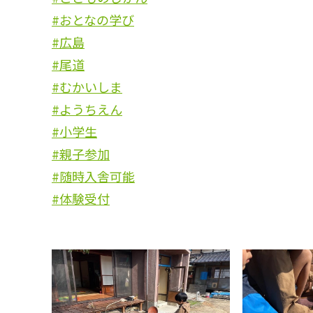
#おとなの学び
#広島
#尾道
#むかいしま
#ようちえん
#小学生
#親子参加
#随時入舎可能
#体験受付